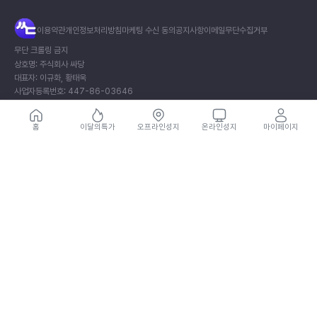
전
이용약관
개인정보처리방침
마케팅 수신 동의
공지사항
이메일무단수집거부
체
×
무단 크롤링 금지
메
상호명: 주식회사 싸당
뉴
대표자: 이규화, 황태욱
사업자등록번호: 447-86-03646
통신판매신고번호: 2025-의정부송산-0841호
주소: (11813) 경기도 의정부시 오목로205번길 55, 901호 (민락동, 메가타워)
싸
홈
이달의특가
오프라인성지
온라인성지
마이페이지
개인정보보호책임자: 김동규
당
이메일: help@thessadang.com
서
비
상호명: 카우모바일
스
대표자: 조우현
이
사업자등록번호: 863-49-01087
용
통신판매신고번호: 2026-의정부송산-0512호
을
주소: 경기도 의정부시 시민로 247, 401-02호 (신곡동)
위
개인정보보호책임자: 김동규
해
이메일: help@thessadang.com
로
제휴/가맹문의
그
Copyright © 2026 주식회사 싸당. All rights reserved.
인
해