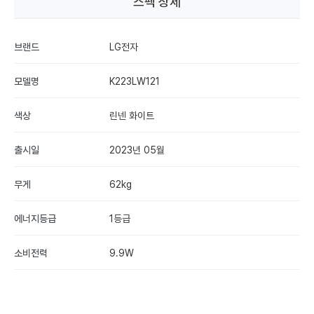
스펙 상세
휴대폰 성지란? 찾는 방법, 좌표 뜻, 시세표 보는 법 정리
휴대폰 성지란? 찾는 방법, 좌표 뜻, 시세표 보는 법 정리 휴대폰 성
지는 통신사 지원금과 판매점 추가지원금을 함께 비교해 단말기값
을 낮출...
브랜드
LG전자
모델명
K223LW121
색상
린넨 화이트
출시일
2023년 05월
무게
62kg
에너지등급
1등급
소비전력
9.9W