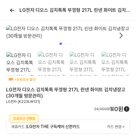
LG전자 디오스 김치톡톡 뚜껑형 217L 린넨 화이트 김치냉장고 (30개월 방문관리)
휴대폰위키
휴대폰 개통 안면인증 시행, 바뀐 본인확인 절차 가이드
휴대폰 개통 안면인증 시행, 바뀐 본인확인 절차 가이드 2026년 7
월 6일부터 휴대폰 개통 시 본인확인 절차가 강화되었습니다. 신규
가입,...
휴대폰 성지 완전정복: 온라인 vs 오프라인 비교
갤럭시 A 시리즈 목차 1. 휴대폰 성지란? 2. 온라인 휴대폰 성지의
장점 3. 오프라인 휴대폰 성지의 장점 4. 온라인 vs 오프라인 ...
+프로모션 할인
갤럭시 Z시리즈 완벽 가이드 (폴드8·폴드8 울트라·플립8)
LG전자 디오스 김치톡톡 뚜껑형 217L 린넨 화이트 김치냉장고
갤럭시 Z시리즈 완벽 가이드 (폴드8·폴드8 울트라·플립8) 갤럭시
(30개월 방문관리)
Z 폴드8·폴드8 울트라·플립8 라인업 목차 1. 개요 2. 라인업 및...
LG전자 (K223LW121)
휴대폰 싸게 사는 법 완벽 가이드
0원
월
24,900원
아이폰 17 시리즈 네 가지 모델 라인업 목차 1. 기본 개념 이해하기
2. 공시지원금과 선택약정 비교 3. 2025년 단통법 폐지 이후 ...
프로모션 진행중
LG전자 THE 구독케어 신한카드
제휴카드 |
카드 변경 >
[SKT] 온가족할인 신규 가입 종료 안내 및 핵심 요약
[SKT] 온가족할인 신규 가입 종료 안내 및 핵심 요약 목차 1. 개요