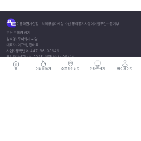
전
이용약관
개인정보처리방침
마케팅 수신 동의
공지사항
이메일무단수집거부
체
×
무단 크롤링 금지
메
상호명: 주식회사 싸당
대표자: 이규화, 황태욱
뉴
사업자등록번호: 447-86-03646
통신판매신고번호: 2025-의정부송산-0841호
주소: (11813) 경기도 의정부시 오목로205번길 55, 901호 (민락동, 메가타워)
싸
개인정보보호책임자: 김동규
홈
이달의특가
오프라인성지
온라인성지
마이페이지
당
이메일: help@thessadang.com
서
비
상호명: 카우모바일
스
대표자: 조우현
이
사업자등록번호: 863-49-01087
용
통신판매신고번호: 2026-의정부송산-0512호
을
주소: 경기도 의정부시 시민로 247, 401-02호 (신곡동)
위
개인정보보호책임자: 김동규
이메일: help@thessadang.com
해
로
제휴/가맹문의
그
Copyright © 2026 주식회사 싸당. All rights reserved.