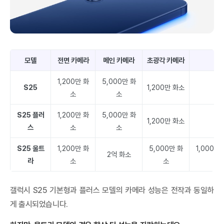
모델
전면 카메라
메인 카메라
초광각 카메라
1,200만 화
5,000만 화
S25
1,200만 화소
소
소
S25 플러
1,200만 화
5,000만 화
1,200만 화소
스
소
소
S25 울트
1,200만 화
5,000만 화
1,000만 
2억 화소
라
소
소
갤럭시 S25 기본형과 플러스 모델의 카메라 성능은 전작과 동일하
게 출시되었습니다.