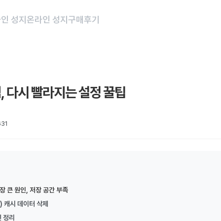
인 성지
온라인 성지
구매후기
부터 휴대폰 개통 시 본인확인 절차가 강화되었습니다. 신규가입,...
, 다시 빨라지는 설정 꿀팁
오프라인 휴대폰 성지의 장점 4. 온라인 vs 오프라인 ...
31
드8 울트라·플립8 라인업 목차 1. 개요 2. 라인업 및...
지원금과 선택약정 비교 3. 2025년 단통법 폐지 이후 ...
 큰 원인, 저장 공간 부족
i) 캐시 데이터 삭제
진 정리
할인 할인 구조 3. 2026년, 무엇이 언제 바뀌나 ...