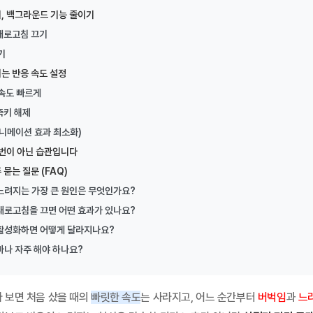
, 백그라운드 기능 줄이기
새로고침 끄기
월 1일, LG U+가 5G와 LTE의 경계를 허문 통합...
기
는 반응 속도 설정
 속도 빠르게
정 3. 디자인 및 폼팩터 4. 디스플레이 5. 프로세...
축키 해제
애니메이션 효과 최소화)
 타임라인 3. 기존 요금제 개편 사항 4. 신규 통합요...
 번이 아닌 습관입니다
묻는 질문 (FAQ)
/LTE 요금제 신규 가입 중단 3. 통합요금제 라인업:...
 느려지는 가장 큰 원인은 무엇인가요?
 새로고침을 끄면 어떤 효과가 있나요?
 활성화하면 어떻게 달라지나요?
AI 안경 스펙 및 특징 비교 목차 1. 개요 2. ...
마나 자주 해야 하나요?
 울트라·플립8 라인업 부모님 휴대폰을 바꿔드리려고 알아보면 기...
 보면 처음 샀을 때의
빠릿한 속도
는 사라지고, 어느 순간부터
버벅임
과
느