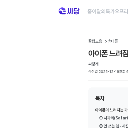
홈
이달의특가
오프라
휴대폰위키
꿀팁모음
휴대폰
휴대폰 개통 안면인증 시행, 바뀐 본인확인 절차 가이드
휴대폰 개통 안면인증 시행, 바뀐 본인확인 절차 가이드 2026년 7월 6일
아이폰 느려짐
휴대폰 성지 완전정복: 온라인 vs 오프라인 비교
싸당개
갤럭시 A 시리즈 목차 1. 휴대폰 성지란? 2. 온라인 휴대폰 성지의 장점 3. 
작성일 2025-12-19
조회 6
갤럭시 Z시리즈 완벽 가이드 (폴드8·폴드8 울트라·플립8)
갤럭시 Z시리즈 완벽 가이드 (폴드8·폴드8 울트라·플립8) 갤럭시 Z 폴드8·폴
목차
휴대폰 싸게 사는 법 완벽 가이드
아이폰 17 시리즈 네 가지 모델 라인업 목차 1. 기본 개념 이해하기 2. 공시
아이폰이 느려지는 가장
① 사파리(Safar
[SKT] 온가족할인 신규 가입 종료 안내 및 핵심 요약
② 안 쓰는 앱 · 사
[SKT] 온가족할인 신규 가입 종료 안내 및 핵심 요약 목차 1. 개요 2. 온가족