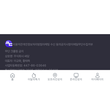
전
이용약관
개인정보처리방침
마케팅 수신 동의
공지사항
이메일무단수집거부
체
×
무단 크롤링 금지
메
상호명: 주식회사 싸당
대표자: 이규화, 황태욱
뉴
사업자등록번호: 447-86-03646
통신판매신고번호: 2025-의정부송산-0841호
주소: (11813) 경기도 의정부시 오목로205번길 55, 901호 (민락동, 메가타워)
싸
개인정보보호책임자: 김동규
홈
이달의특가
오프라인성지
온라인성지
마이페이지
당
이메일: help@thessadang.com
서
비
상호명: 카우모바일
스
대표자: 조우현
이
사업자등록번호: 863-49-01087
용
통신판매신고번호: 2026-의정부송산-0512호