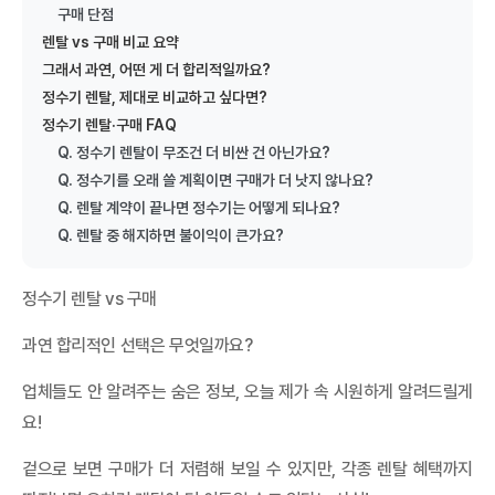
2. 온가족할인 할인 구조 3. 2026년, 무엇이 언제 바뀌나 ...
구매 단점
렌탈 vs 구매 비교 요약
LG U+ 5G·LTE 통합요금제: 플러스플랜·데이터플랜 완벽
가이드
그래서 과연, 어떤 게 더 합리적일까요?
LG U+ 5G·LTE 통합요금제: 플러스플랜·데이터플랜 완벽 가이드
2026년 6월 1일, LG U+가 5G와 LTE의 경계를 허문 통합...
정수기 렌탈, 제대로 비교하고 싶다면?
아이폰 폴드 루머 총정리 (2026)
정수기 렌탈·구매 FAQ
아이폰 폴드 루머 총정리 (2026) 아이폰 폴드 루머 목차 1. 개요 2.
Q. 정수기 렌탈이 무조건 더 비싼 건 아닌가요?
출시 일정 3. 디자인 및 폼팩터 4. 디스플레이 5. 프로세...
Q. 정수기를 오래 쓸 계획이면 구매가 더 낫지 않나요?
SKT 통합요금제 개편: 베스트·라이트 총정리
Q. 렌탈 계약이 끝나면 정수기는 어떻게 되나요?
SKT 통합요금제 개편: 베스트·라이트 총정리 목차 1. 개편 개요 2.
Q. 렌탈 중 해지하면 불이익이 큰가요?
개편 시행 타임라인 3. 기존 요금제 개편 사항 4. 신규 통합요...
KT 통합요금제 개편: 초이스·베이직 요금제 총정리
정수기 렌탈 vs 구매
KT 통합요금제 개편: 초이스·베이직 요금제 총정리 목차 1. 개편 개
요 2. 5G/LTE 요금제 신규 가입 중단 3. 통합요금제 라인업:...
과연 합리적인 선택은 무엇일까요?
갤럭시 글라스 vs 레이밴 메타, AI 안경 완벽 비교
갤럭시 글라스 vs 레이밴 메타, AI 안경 완벽 비교 갤럭시 글라스 및
업체들도 안 알려주는 숨은 정보, 오늘 제가 속 시원하게 알려드릴게
레이밴 메타 AI 안경 스펙 및 특징 비교 목차 1. 개요 2. ...
요!
[2026] 부모님 휴대폰 추천과 고르는 법 총정리
[2026] 부모님 휴대폰 추천과 고르는 법 총정리 갤럭시 Z 폴드8·
겉으로 보면 구매가 더 저렴해 보일 수 있지만, 각종 렌탈 혜택까지
폴드8 울트라·플립8 라인업 부모님 휴대폰을 바꿔드리려고 알아보
면 기...