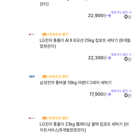
휴대폰 성지란? 찾는 방법, 좌표 뜻, 시세표 보는 법 정리
관리)
휴대폰 성지란? 찾는 방법, 좌표 뜻, 시세표 보는 법 정리 휴대폰 성
제휴카드 할인 시
지는 통신사 지원금과 판매점 추가지원금을 함께 비교해 단말기값
22,900
원
0
원
을 낮출...
+프로모션 할인
LG전자 통돌이 AI X 6모션 25kg 컴포트 세탁기 (6개월
방문관리)
제휴카드 할인 시
22,300
원
0
원
+프로모션 할인
삼성전자 통버블 16kg 라벤더그레이 세탁기
제휴카드 할인 시
17,900
원
0
원
+프로모션 할인
LG전자 통돌이 23kg 플래티넘 블랙 컴포트 세탁기 (라
이트서비스/6개월방문관리)