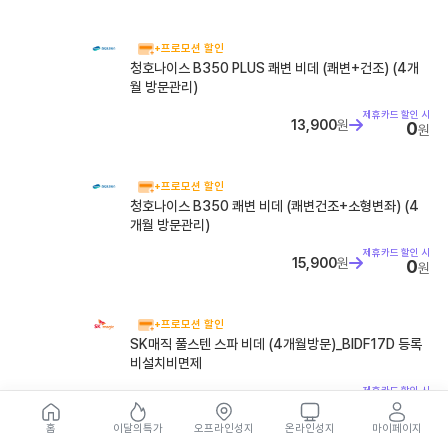
+프로모션 할인
청호나이스 B350 PLUS 쾌변 비데 (쾌변+건조) (4개
월 방문관리)
제휴카드 할인 시
13,900
원
0
원
+프로모션 할인
청호나이스 B350 쾌변 비데 (쾌변건조+소형변좌) (4
개월 방문관리)
제휴카드 할인 시
15,900
원
0
원
+프로모션 할인
SK매직 풀스텐 스파 비데 (4개월방문)_BIDF17D 등록
비설치비면제
제휴카드 할인 시
18,900
원
0
원
홈
이달의특가
오프라인성지
온라인성지
마이페이지