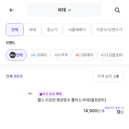
비데
휴대폰위키
전체
비데
청소기
식물재배기
이온수기/연수기
휴대폰 개통 안면인증 시행, 바뀐 본인확인 절차 가이드
브랜드
휴대폰 개통 안면인증 시행, 바뀐 본인확인 절차 가이드 2026년 7
월 6일부터 휴대폰 개통 시 본인확인 절차가 강화되었습니다. 신규
전체
코웨이
쿠쿠
SK매직
LG헬로비젼
ALL
가입,...
휴대폰 성지 완전정복: 온라인 vs 오프라인 비교
갤럭시 A 시리즈 목차 1. 휴대폰 성지란? 2. 온라인 휴대폰 성지의
장점 3. 오프라인 휴대폰 성지의 장점 4. 온라인 vs 오프라인 ...
전체
88개
가격 낮은 순
갤럭시 Z시리즈 완벽 가이드 (폴드8·폴드8 울트라·플립8)
갤럭시 Z시리즈 완벽 가이드 (폴드8·폴드8 울트라·플립8) 갤럭시
Z 폴드8·폴드8 울트라·플립8 라인업 목차 1. 개요 2. 라인업 및...
타사 보상 혜택
웰스 리모컨 향균방수 플러스 비데(셀프관리)
휴대폰 싸게 사는 법 완벽 가이드
아이폰 17 시리즈 네 가지 모델 라인업 목차 1. 기본 개념 이해하기
제휴카드 할인 시
14,900
원
0
원
2. 공시지원금과 선택약정 비교 3. 2025년 단통법 폐지 이후 ...
[SKT] 온가족할인 신규 가입 종료 안내 및 핵심 요약
[SKT] 온가족할인 신규 가입 종료 안내 및 핵심 요약 목차 1. 개요